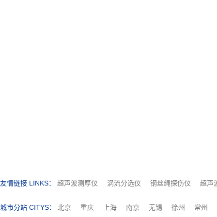
友情链接 LINKS：
超声波测厚仪
涡流分选仪
钢丝绳探伤仪
超声
城市分站 CITYS：
北京
重庆
上海
南京
无锡
徐州
常州