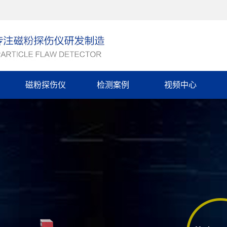
磁粉探伤仪
检测案例
视频中心