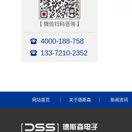
【 微信扫码咨询 】
4000-188-758
133-7210-2352
网站首页
关于德斯森
新闻资讯