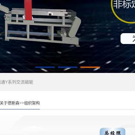
磁通Y系列交流磁轭
关于德斯森
>>
组织架构