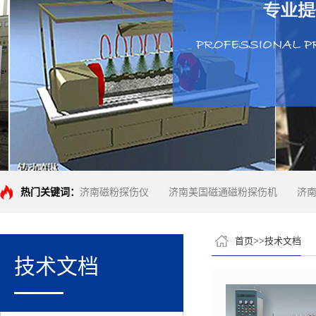
热门关键词：
济南磁粉探伤仪
济南美国磁通磁粉探伤机
济
首页
>>
技术文档
技术文档