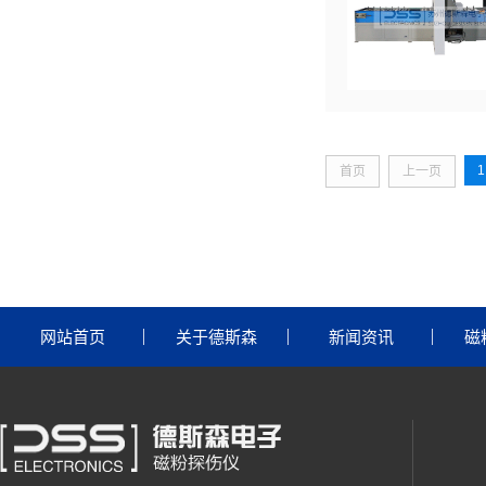
1
首页
上一页
网站首页
关于德斯森
新闻资讯
磁