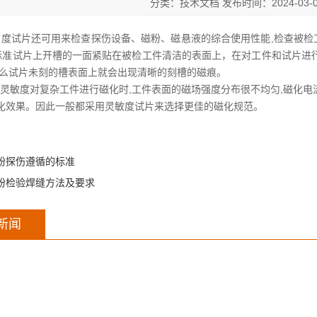
分类：技术文档 发布时间：2024-03-0
还可用来检查探伤设备、磁粉、磁悬液的综合使用性能,检查被检工
标准试片上开槽的一面紧贴在被检工件清洁的表面上，在对工件和试片进
那么试片未刻的槽表面上就会出现清晰的刻槽的磁痕。
对复杂工件进行磁化时,工件表面的磁场强度分布很不均匀,磁化电流
化效果。因此一般都采用灵敏度试片来选择更佳的磁化规范。
粉探伤遵循的标准
粉检验焊缝方法及要求
新闻