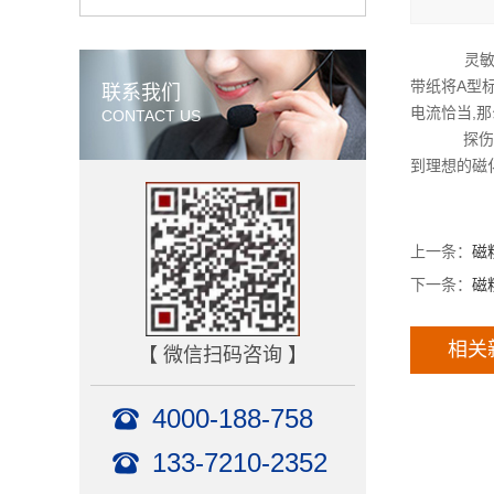
灵敏度试片
带纸将A型
联系我们
电流恰当,
CONTACT US
探伤灵敏度
到理想的磁
上一条：
磁
下一条：
磁
相关
【 微信扫码咨询 】
4000-188-758
133-7210-2352