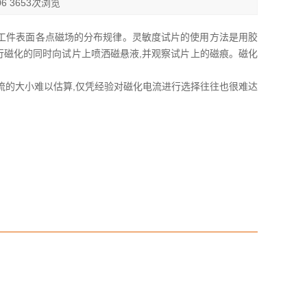
6 3653次浏览
件表面各点磁场的分布规律。灵敏度试片的使用方法是用胶
行磁化的同时向试片上喷洒磁悬液,并观察试片上的磁痕。磁化
的大小难以估算,仅凭经验对磁化电流进行选择往往也很难达