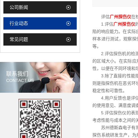
公司新闻
评估
广州探伤仪
在
行业动态
1.评估
广州探伤仪
陷的响应能力。在实际
样本进行测试，观察探
常见问题
等。
2.评估探伤机的
的区域大小。在实际应
性，以便在不同环境和
联系我们
3.除了直接的性
CONTACT US
则是指探伤机在恶劣环
稳定性和可靠性。
4.用户反馈也是
的使用意见、满意度调
5.评估探伤仪的
考虑性能与成本之间的
苏州德斯森电子有
探伤系统研发生产，为