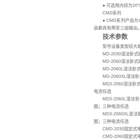
● 可选用内径为20
CMD系列
● CMD系列产
品都具有两至三组输出
技术参数
型号
设备类型
较大输
MD-2030
湿法卧式
MD-2060
湿法卧式
MD-2060L
湿法卧
MD-2060XL
湿法卧
MD3-2060
湿法卧
电流任选
MD3-2060L
湿法卧
圈；三种电流任选
MD3-2060XL
湿法
圈；三种电流任选
CMD-2030
固定式
CMD-2060
固定式