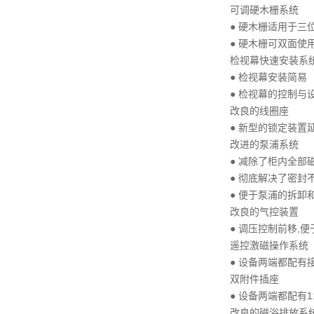
可调硬木栅系统
● 硬木栅适用于三
● 硬木栅可双面使
检视幕快速安装系
● 检视幕安装简易
● 检视幕的控制与
改良的线圈座
● 新型的锁定装置
改进的泵浦系统
● 减除了柜内全部
● 彻底解决了密封
● 便于泵浦的拆卸
改良的气控装置
● 调压控制前移,便
遥控激磁操作系统
● 设备两端都配有接口
双附件插座
● 设备两端都配有
改良的磁浴排放系