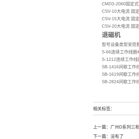
CMD3-2060
固定式
CSV-10
大电流 固
CSV-15
大电流 固
CSV-20
大电流 固
退磁机
型号
设备类型
安匝
S-66
连续工作线圈
S-1212
连续工作线
SB-1416
间歇工作
SB-1619
间歇工作
SB-2824
间歇工作
相关标签：
上一篇：
广州D系列三
下一篇：没有了